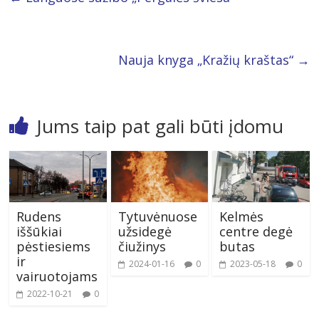
Nauja knyga „Kražių kraštas“
→
Jums taip pat gali būti įdomu
Rudens
Tytuvėnuose
Kelmės
iššūkiai
užsidegė
centre degė
pėstiesiems
čiužinys
butas
ir
2024-01-16
0
2023-05-18
0
vairuotojams
2022-10-21
0