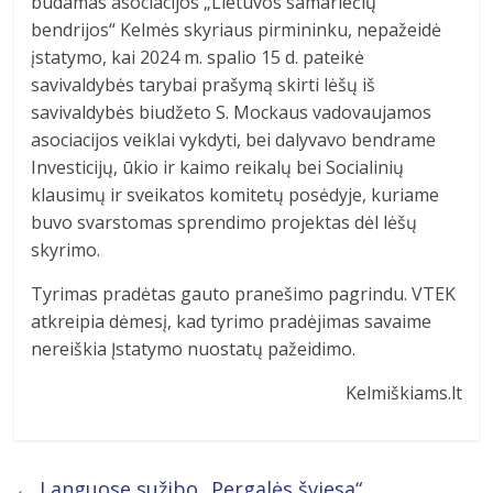
būdamas asociacijos „Lietuvos samariečių
bendrijos“ Kelmės skyriaus pirmininku, nepažeidė
įstatymo, kai 2024 m. spalio 15 d. pateikė
savivaldybės tarybai prašymą skirti lėšų iš
savivaldybės biudžeto S. Mockaus vadovaujamos
asociacijos veiklai vykdyti, bei dalyvavo bendrame
Investicijų, ūkio ir kaimo reikalų bei Socialinių
klausimų ir sveikatos komitetų posėdyje, kuriame
buvo svarstomas sprendimo projektas dėl lėšų
skyrimo.
Tyrimas pradėtas gauto pranešimo pagrindu. VTEK
atkreipia dėmesį, kad tyrimo pradėjimas savaime
nereiškia Įstatymo nuostatų pažeidimo.
Kelmiškiams.lt
←
Languose sužibo „Pergalės šviesa“