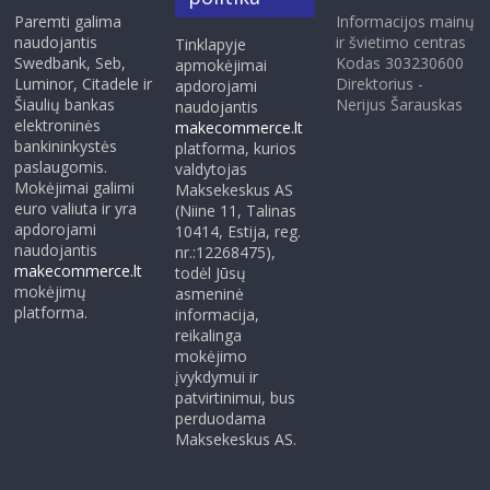
Paremti galima
Informacijos mainų
naudojantis
ir švietimo centras
Tinklapyje
Swedbank, Seb,
Kodas 303230600
apmokėjimai
Luminor, Citadele ir
Direktorius -
apdorojami
Šiaulių bankas
Nerijus Šarauskas
naudojantis
elektroninės
makecommerce.lt
bankininkystės
platforma, kurios
paslaugomis.
valdytojas
Mokėjimai galimi
Maksekeskus AS
euro valiuta ir yra
(Niine 11, Talinas
apdorojami
10414, Estija, reg.
naudojantis
nr.:12268475),
makecommerce.lt
todėl Jūsų
mokėjimų
asmeninė
platforma.
informacija,
reikalinga
mokėjimo
įvykdymui ir
patvirtinimui, bus
perduodama
Maksekeskus AS.