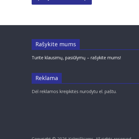
Rašykite mums
Turite klausimų, pasiūlymų – rašykite mums!
Reklama
Dėl reklamos kreipkitės nurodytu el. paštu.
Copyright © 2026
Kelmiškiams
. All rights reserved.