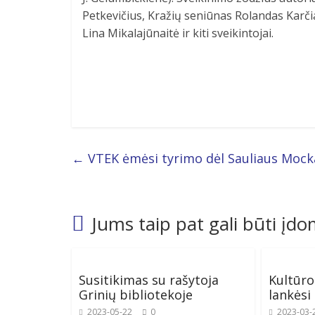
Petkevičius, Kražių seniūnas Rolandas Karčia
Lina Mikalajūnaitė ir kiti sveikintojai.
←
VTEK ėmėsi tyrimo dėl Sauliaus Mock
Jums taip pat gali būti įd
Susitikimas su rašytoja
Kultūro
Grinių bibliotekoje
lankėsi
2023-05-22
0
2023-03-