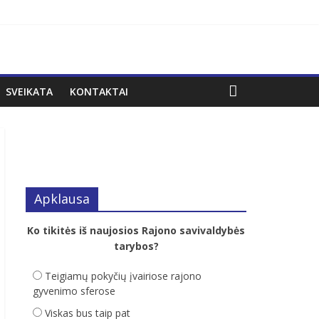
SVEIKATA
KONTAKTAI
Apklausa
Ko tikitės iš naujosios Rajono savivaldybės
tarybos?
Teigiamų pokyčių įvairiose rajono
gyvenimo sferose
Viskas bus taip pat