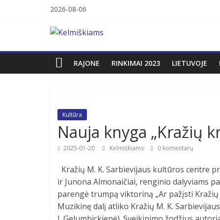
Skip
2026-08-06
to
Kelmiškiams
content
RAJONE
RINKIMAI 2023
LIETUVOJE
Kultūra
Nauja knyga „Kražių kr
2025-01-20
Kelmiškiams
0 komentarų
Kražių M. K. Sarbievijaus kultūros centre p
ir Junona Almonaičiai, renginio dalyviams pa
parengė trumpą viktoriną „Ar pažįsti Kražių
Muzikinę dalį atliko Kražių M. K. Sarbievijau
J. Gelumbickienė). Sveikinimo žodžius autor