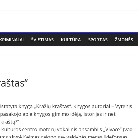
KRIMINALAI
ŠVIETIMAS
KULTŪRA
SPORTAS
ŽMONĖS
aštas“
ristatyta knyga „Kražių kraštas“. Knygos autoriai – Vytenis
pasakojo apie knygos gimimo idėją, istorijas ir net
 kraštą?“
s kultūros centro moterų vokalinis ansamblis „Vivace“ (vad.
iams skyrė Kelmės rajono savivaldybės meras Ildefonsas