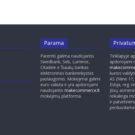
Parama
Privatum
Paremti galima naudojantis
Tinklapyje a
Swedbank, Seb, Luminor,
apdorojami 
Citadele ir Šiaulių bankas
makecommer
elektroninės bankininkystės
kurios valdy
paslaugomis. Mokėjimai galimi
AS (Niine 11,
euro valiuta ir yra apdorojami
Estija, reg. 
naudojantis
makecommerce.lt
Jūsų asmenin
mokėjimų platforma.
reikalinga m
ir patvirtinim
perduodama 