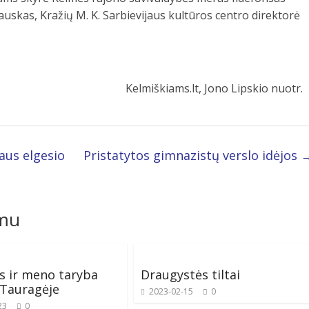
uskas, Kražių M. K. Sarbievijaus kultūros centro direktorė
Kelmiškiams.lt, Jono Lipskio nuotr.
aus elgesio
Pristatytos gimnazistų verslo idėjos
omu
s ir meno taryba
Draugystės tiltai
 Tauragėje
2023-02-15
0
23
0