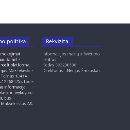
o politika
Rekvizitai
pmokėjimai
Informacijos mainų ir švietimo
naudojantis
centras
ce.lt
platforma,
Kodas 303230600
tojas Maksekeskus
Direktorius - Nerijus Šarauskas
 Talinas 10414,
nr.:12268475), todėl
ė informacija,
okėjimo įvykdymui
ui, bus
Maksekeskus AS.