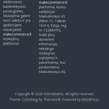
elektroninės
makecommerce.lt
bankininkystės
platforma, kurios
paslaugomis.
valdytojas
Mokėjimai galimi
Maksekeskus AS
euro valiuta ir yra
(Niine 11, Talinas
apdorojami
10414, Estija, reg.
naudojantis
nr.:12268475),
makecommerce.lt
todėl Jūsų
mokėjimų
asmeninė
platforma.
informacija,
reikalinga
mokėjimo
įvykdymui ir
patvirtinimui, bus
perduodama
Maksekeskus AS.
Copyright © 2026
Kelmiškiams
. All rights reserved.
Theme:
ColorMag
by ThemeGrill. Powered by
WordPress
.