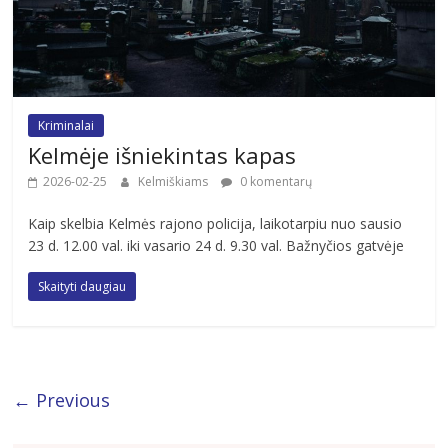
Kriminalai
Kelmėje išniekintas kapas
2026-02-25
Kelmiškiams
0 komentarų
Kaip skelbia Kelmės rajono policija, laikotarpiu nuo sausio
23 d. 12.00 val. iki vasario 24 d. 9.30 val. Bažnyčios gatvėje
Skaityti daugiau
← Previous