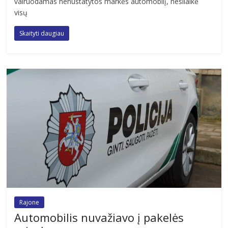
vairuodamas nenustatytos markės automobilį, nesilaikė
visų
Skaityti daugiau
Rajone
Automobilis nuvažiavo į pakelės