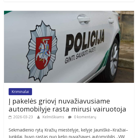
Kriminalai
Į pakelės griovį nuvažiavusiame
automobilyje rasta mirusi vairuotoja
2026-03-23
Kelmiškiams
0 komentarų
Sekmadienio rytą Kražių miestelyje, kelyje Jauniškė–Kražiai–
Junkilai, buvo rastas nuo kelio nuvažiavęs automobilis „VW