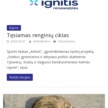
Rajone
Tęsiamas renginių ciklas
2026-04-27
Kelmiškiams
0 komentarų
Sporto klubas „Antivis“, įgyvendindamas tęstinį projektą
„Sveikos gyvensenos ir aktyvaus poilsio skatinimas
Tytuvėnų, Kražių ir Vaiguvos bendruomenėse Kelmės
rajone“, tęsia
Skaityti daugiau