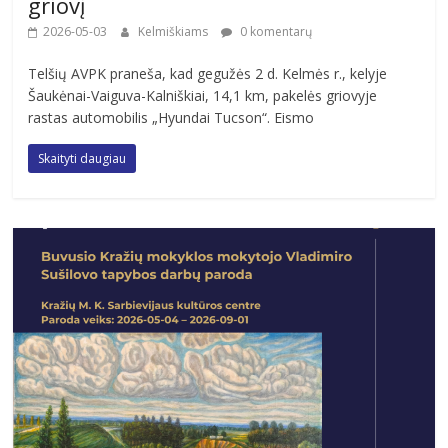
griovį
2026-05-03
Kelmiškiams
0 komentarų
Telšių AVPK praneša, kad gegužės 2 d. Kelmės r., kelyje
Šaukėnai-Vaiguva-Kalniškiai, 14,1 km, pakelės griovyje
rastas automobilis „Hyundai Tucson“. Eismo
Skaityti daugiau