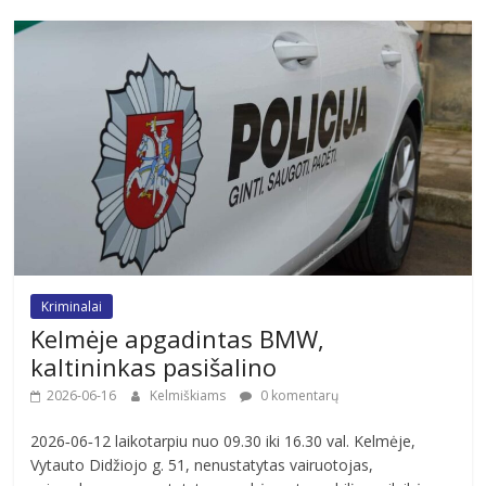
Kriminalai
Kelmėje apgadintas BMW,
kaltininkas pasišalino
2026-06-16
Kelmiškiams
0 komentarų
2026‑06‑12 laikotarpiu nuo 09.30 iki 16.30 val. Kelmėje,
Vytauto Didžiojo g. 51, nenustatytas vairuotojas,