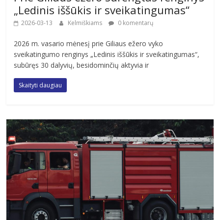
„Ledinis iššūkis ir sveikatingumas“
2026-03-13
Kelmiškiams
0 komentarų
2026 m. vasario mėnesį prie Giliaus ežero vyko
sveikatingumo renginys „Ledinis iššūkis ir sveikatingumas“,
subūręs 30 dalyvių, besidominčių aktyvia ir
Skaityti daugiau