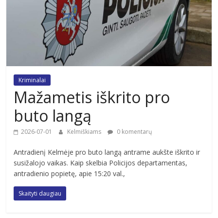
Kriminalai
Mažametis iškrito pro
buto langą
2026-07-01
Kelmiškiams
0 komentarų
Antradienį Kelmėje pro buto langą antrame aukšte iškrito ir
susižalojo vaikas. Kaip skelbia Policijos departamentas,
antradienio popietę, apie 15:20 val.,
Skaityti daugiau