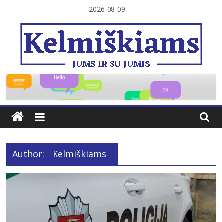
Skip
2026-08-09
to
content
Kelmiškiams
Author:
Kelmiškiams