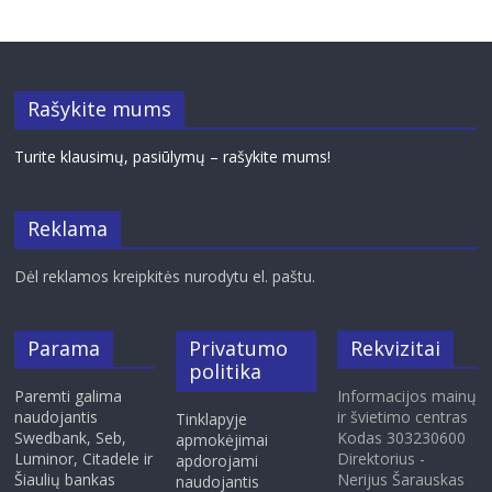
Rašykite mums
Turite klausimų, pasiūlymų – rašykite mums!
Reklama
Dėl reklamos kreipkitės nurodytu el. paštu.
Parama
Privatumo
Rekvizitai
politika
Paremti galima
Informacijos mainų
naudojantis
ir švietimo centras
Tinklapyje
Swedbank, Seb,
Kodas 303230600
apmokėjimai
Luminor, Citadele ir
Direktorius -
apdorojami
Šiaulių bankas
Nerijus Šarauskas
naudojantis