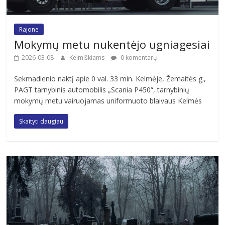
Rajone
Mokymų metu nukentėjo ugniagesiai
2026-03-08
Kelmiškiams
0 komentarų
Sekmadienio naktį apie 0 val. 33 min. Kelmėje, Žemaitės g.,
PAGT tarnybinis automobilis „Scania P450“, tarnybinių
mokymų metu vairuojamas uniformuoto blaivaus Kelmės
Skaityti daugiau