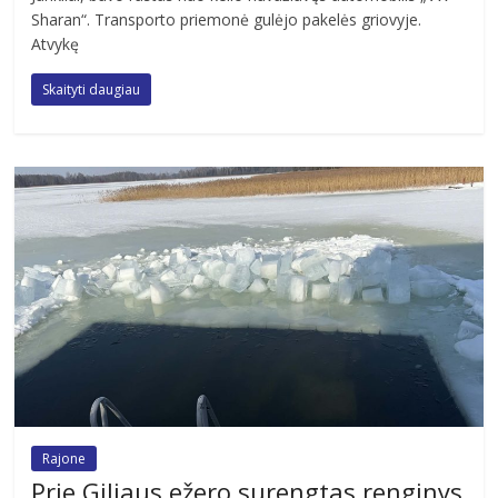
Sharan“. Transporto priemonė gulėjo pakelės griovyje.
Atvykę
Skaityti daugiau
Rajone
Prie Giliaus ežero surengtas renginys