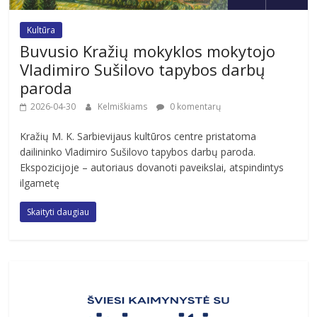
Kultūra
Buvusio Kražių mokyklos mokytojo
Vladimiro Sušilovo tapybos darbų
paroda
2026-04-30
Kelmiškiams
0 komentarų
Kražių M. K. Sarbievijaus kultūros centre pristatoma
dailininko Vladimiro Sušilovo tapybos darbų paroda.
Ekspozicijoje – autoriaus dovanoti paveikslai, atspindintys
ilgametę
Skaityti daugiau