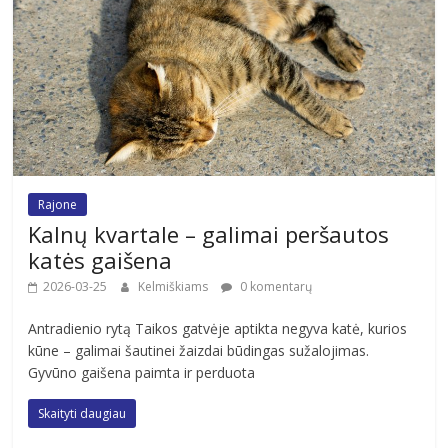
Rajone
Kalnų kvartale – galimai peršautos
katės gaišena
2026-03-25
Kelmiškiams
0 komentarų
Antradienio rytą Taikos gatvėje aptikta negyva katė, kurios
kūne – galimai šautinei žaizdai būdingas sužalojimas.
Gyvūno gaišena paimta ir perduota
Skaityti daugiau