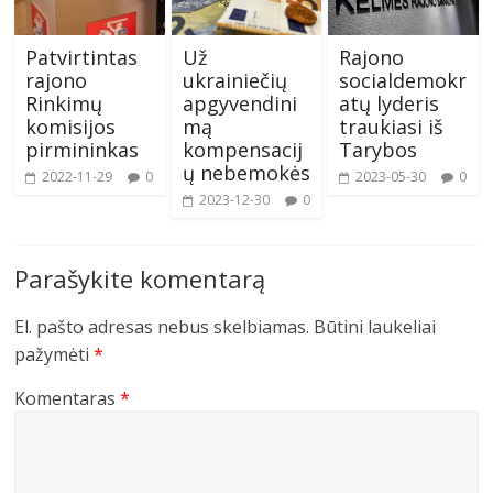
Patvirtintas
Už
Rajono
rajono
ukrainiečių
socialdemokr
Rinkimų
apgyvendini
atų lyderis
komisijos
mą
traukiasi iš
pirmininkas
kompensacij
Tarybos
ų nebemokės
2022-11-29
0
2023-05-30
0
2023-12-30
0
Parašykite komentarą
El. pašto adresas nebus skelbiamas.
Būtini laukeliai
pažymėti
*
Komentaras
*