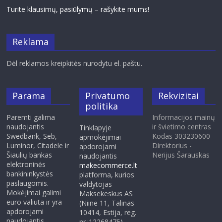
Turite klausimų, pasiūlymų – rašykite mums!
Reklama
Dėl reklamos kreipkitės nurodytu el. paštu.
Parama
Privatumo
Rekvizitai
politika
Paremti galima
Informacijos mainų
naudojantis
ir švietimo centras
Tinklapyje
Swedbank, Seb,
Kodas 303230600
apmokėjimai
Luminor, Citadele ir
Direktorius -
apdorojami
Šiaulių bankas
Nerijus Šarauskas
naudojantis
elektroninės
makecommerce.lt
bankininkystės
platforma, kurios
paslaugomis.
valdytojas
Mokėjimai galimi
Maksekeskus AS
euro valiuta ir yra
(Niine 11, Talinas
apdorojami
10414, Estija, reg.
naudojantis
nr.:12268475),