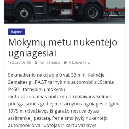
Rajone
Mokymų metu nukentėjo
ugniagesiai
2026-03-08
Kelmiškiams
0 komentarų
Sekmadienio naktį apie 0 val. 33 min. Kelmėje,
Žemaitės g., PAGT tarnybinis automobilis „Scania
P450“, tarnybinių mokymų
metu vairuojamas uniformuoto blaivaus Kelmės
priešgaisrinės gelbėjimo tarnybos ugniagesio (gim.
1975 m.) išvažiavęs iš garažo nesuvaldytas
atsitrenkė į pastatą. Per eismo įvykį nukentėjo
automobilio vairuotojas ir kartu važiavęs