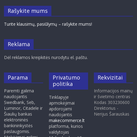
Rašykite mums
Turite klausimų, pasiūlymų – rašykite mums!
Reklama
Dėl reklamos kreipkitės nurodytu el. paštu.
Parama
Privatumo
Rekvizitai
politika
Paremti galima
Informacijos mainų
naudojantis
ir švietimo centras
Tinklapyje
Swedbank, Seb,
Kodas 303230600
apmokėjimai
Luminor, Citadele ir
Direktorius -
apdorojami
Šiaulių bankas
Nerijus Šarauskas
naudojantis
elektroninės
makecommerce.lt
bankininkystės
platforma, kurios
paslaugomis.
valdytojas