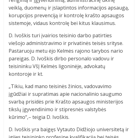
rengimą ir įgyvendinimą, administracinę ūkinę
veiklą, duomenų ir įslaptintos informacijos apsaugą,
korupcijos prevenciją ir kontrolę krašto apsaugos
sistemoje, vidaus kontrolę bei kitus klausimus.
D. Ivoškis turi įvairios teisinio darbo patirties
viešojo administravimo ir privatinės teisės srityse.
Pastaruoju metu ėjo Kelmės rajono tarybos nario
pareigas. D. Ivoškis dirbo personalo vadovu ir
teisininku VšĮ Kelmės ligoninėje, advokatų
kontoroje ir kt.
„Tikiu, kad mano teisinės žinios, vadovavimo
įgūdžiai ir supratimas apie nacionalinio saugumo
svarbą prisidės prie Krašto apsaugos ministerijos
tikslų įgyvendinimo ir stipresnės valstybės
kūrimo“,– teigia D. Ivoškis.
D. Ivoškis yra baigęs Vytauto Didžiojo universitetą ir
įgijęs teisininko profesinę kvalifikaciją bei teisės