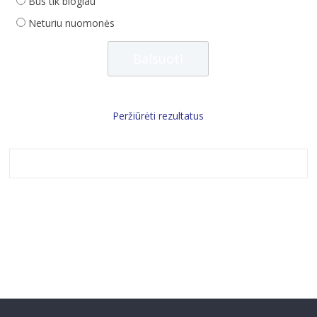
Bus tik blogiau
Neturiu nuomonės
Peržiūrėti rezultatus