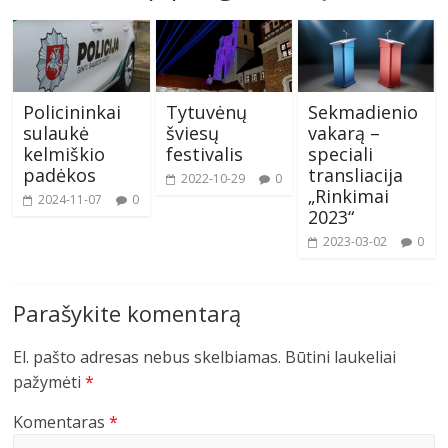
Policininkai
Tytuvėnų
Sekmadienio
sulaukė
šviesų
vakarą –
kelmiškio
festivalis
speciali
padėkos
transliacija
2022-10-29
0
„Rinkimai
2024-11-07
0
2023“
2023-03-02
0
Parašykite komentarą
El. pašto adresas nebus skelbiamas.
Būtini laukeliai
pažymėti
*
Komentaras
*