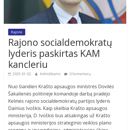
Rajone
Rajono socialdemokratų
lyderis paskirtas KAM
kancleriu
2025-01-02
Kelmiškiams
0 komentarų
Nuo šiandien Krašto apsaugos ministrės Dovilės
Šakalienės politinėje komandoje darbą pradėjo
Kelmės rajono socialdemokratų partijos lyderis
Dainius Ivoškis. Kaip skelbia Krašto apsaugos
ministerija, D. Ivoškis bus atsakingas už Krašto
apsaugos ministerijos strateginio veiklos plano