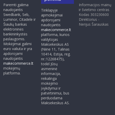
Paremti galima
Informacijos mainų
naudojantis
ir švietimo centras
Tinklapyje
Swedbank, Seb,
Kodas 303230600
apmokėjimai
Luminor, Citadele ir
Direktorius -
apdorojami
Šiaulių bankas
Nerijus Šarauskas
naudojantis
elektroninės
makecommerce.lt
bankininkystės
platforma, kurios
paslaugomis.
valdytojas
Mokėjimai galimi
Maksekeskus AS
euro valiuta ir yra
(Niine 11, Talinas
apdorojami
10414, Estija, reg.
naudojantis
nr.:12268475),
makecommerce.lt
todėl Jūsų
mokėjimų
asmeninė
platforma.
informacija,
reikalinga
mokėjimo
įvykdymui ir
patvirtinimui, bus
perduodama
Maksekeskus AS.