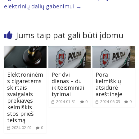
elektrinių dalių gabenimui
→
Jums taip pat gali būti įdomu
Elektroninėm
Per dvi
Pora
s cigaretėms
dienas – du
kelmiškių
skirtais
ikiteisminiai
atsidūrė
svaigalais
tyrimai
areštinėje
prekiavęs
2024-01-31
0
2024-06-03
0
kelmiškis
stos prieš
teismą
2024-02-02
0