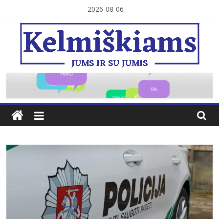
Skip
2026-08-06
to
content
Kelmiškiams