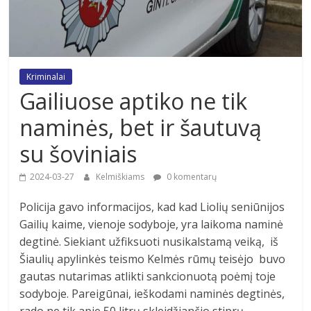
Kriminalai
Gailiuose aptiko ne tik
naminės, bet ir šautuvą
su šoviniais
2024-03-27
Kelmiškiams
0 komentarų
Policija gavo informacijos, kad kad Liolių seniūnijos
Gailių kaime, vienoje sodyboje, yra laikoma naminė
degtinė. Siekiant užfiksuoti nusikalstamą veiką, iš
Šiaulių apylinkės teismo Kelmės rūmų teisėjo buvo
gautas nutarimas atlikti sankcionuotą poėmį toje
sodyboje. Pareigūnai, ieškodami naminės degtinės,