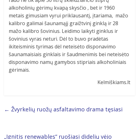
rado ne tik apie 50 litrų skleidžiančio stiprų
alkoholinių gėrimų kvapą skysčio , bet ir 1960
metais gimusiam vyrui priklausantį, įtariama, mažo
kalibro galimai šaunamąjį graižtvinį ginklą ir 28
mažo kalibro šovinius.
Leidimo laikyti ginklus ir
šovinius vyras neturi. Dėl to buvo pradėtas
ikiteisminis tyrimas dėl neteisėto disponavimo
šaunamaisiais ginklais ir šaudmenimis bei neteisėto
disponavimo namų gamybos stipriais alkoholiniais
gėrimais.
Kelmiškiams.lt
←
Žvyrkelių ruožų asfaltavimo drama tęsiasi
„Ignitis renewables“ ruošiasi didelių vėjo