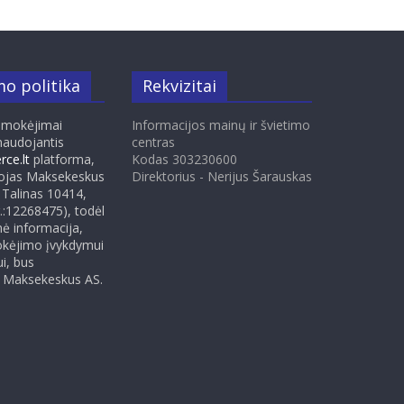
o politika
Rekvizitai
pmokėjimai
Informacijos mainų ir švietimo
naudojantis
centras
ce.lt
platforma,
Kodas 303230600
tojas Maksekeskus
Direktorius - Nerijus Šarauskas
 Talinas 10414,
nr.:12268475), todėl
ė informacija,
okėjimo įvykdymui
ui, bus
Maksekeskus AS.