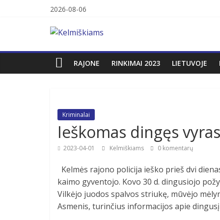
Skip
2026-08-06
to
Kelmiškiams
content
RAJONE
RINKIMAI 2023
LIETUVOJE
Kriminalai
Ieškomas dingęs vyra
2023-04-01
Kelmiškiams
0 komentarų
Kelmės rajono policija ieško prieš dvi diena
kaimo gyventojo. Kovo 30 d. dingusiojo požy
Vilkėjo juodos spalvos striukę, mūvėjo mėly
Asmenis, turinčius informacijos apie dingus