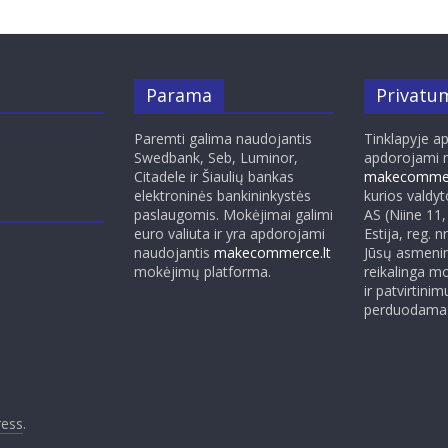
Parama
Privatum
Paremti galima naudojantis
Tinklapyje a
Swedbank, Seb, Luminor,
apdorojami 
Citadele ir Šiaulių bankas
makecommer
elektroninės bankininkystės
kurios valdy
paslaugomis. Mokėjimai galimi
AS (Niine 11,
euro valiuta ir yra apdorojami
Estija, reg. 
naudojantis
makecommerce.lt
Jūsų asmenin
mokėjimų platforma.
reikalinga m
ir patvirtinim
perduodama 
ess
.