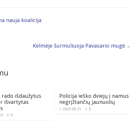
a nauja koalicija
Kelmėje šurmuliuoja Pavasario mugė
omu
 rado išdaužytus
Policija ieško dviejų į namus
r išvartytas
negrįžtančių jaunuolių
as
2023-05-31
0
23
0