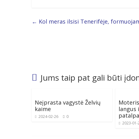
←
Kol meras ilsisi Tenerifėje, formuojam
Jums taip pat gali būti įd
Neįprasta vagystė Želvių
Moteris
kaime
langus i
patalp
2024-02-26
0
2023-01-