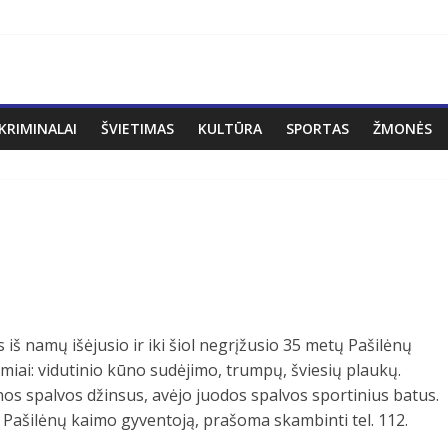
KRIMINALAI
ŠVIETIMAS
KULTŪRA
SPORTAS
ŽMONĖS
s
s iš namų išėjusio ir iki šiol negrįžusio 35 metų Pašilėnų
miai: vidutinio kūno sudėjimo, trumpų, šviesių plaukų.
nos spalvos džinsus, avėjo juodos spalvos sportinius batus.
į Pašilėnų kaimo gyventoją, prašoma skambinti tel. 112.