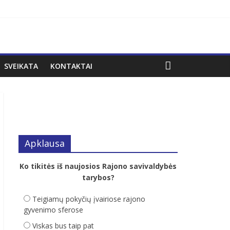
SVEIKATA
KONTAKTAI
Apklausa
Ko tikitės iš naujosios Rajono savivaldybės
tarybos?
Teigiamų pokyčių įvairiose rajono
gyvenimo sferose
Viskas bus taip pat