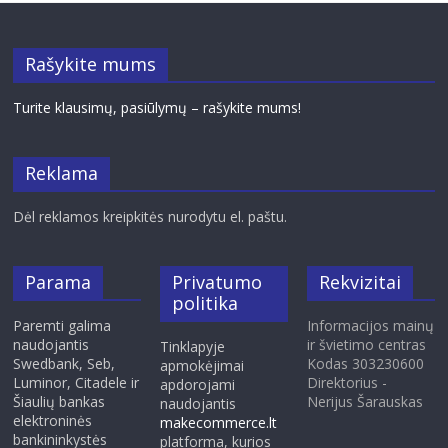
Rašykite mums
Turite klausimų, pasiūlymų – rašykite mums!
Reklama
Dėl reklamos kreipkitės nurodytu el. paštu.
Parama
Privatumo
Rekvizitai
politika
Paremti galima
Informacijos mainų
naudojantis
ir švietimo centras
Tinklapyje
Swedbank, Seb,
Kodas 303230600
apmokėjimai
Luminor, Citadele ir
Direktorius -
apdorojami
Šiaulių bankas
Nerijus Šarauskas
naudojantis
elektroninės
makecommerce.lt
bankininkystės
platforma, kurios