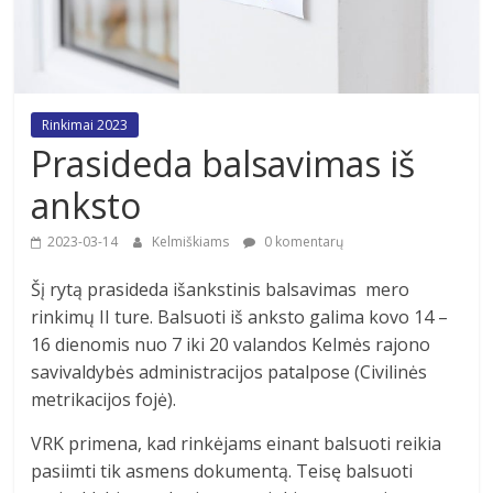
Rinkimai 2023
Prasideda balsavimas iš
anksto
2023-03-14
Kelmiškiams
0 komentarų
Šį rytą prasideda išankstinis balsavimas mero
rinkimų II ture. Balsuoti iš anksto galima kovo 14 –
16 dienomis nuo 7 iki 20 valandos Kelmės rajono
savivaldybės administracijos patalpose (Civilinės
metrikacijos fojė).
VRK primena, kad rinkėjams einant balsuoti reikia
pasiimti tik asmens dokumentą. Teisę balsuoti