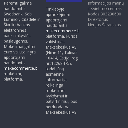
Paremti galima
Informacijos mainų
naudojantis
ir švietimo centras
Tinklapyje
Swedbank, Seb,
Kodas 303230600
apmokėjimai
Luminor, Citadele ir
Direktorius -
apdorojami
Šiaulių bankas
Nerijus Šarauskas
naudojantis
elektroninės
makecommerce.lt
bankininkystės
platforma, kurios
paslaugomis.
valdytojas
Mokėjimai galimi
Maksekeskus AS
euro valiuta ir yra
(Niine 11, Talinas
apdorojami
10414, Estija, reg.
naudojantis
nr.:12268475),
makecommerce.lt
todėl Jūsų
mokėjimų
asmeninė
platforma.
informacija,
reikalinga
mokėjimo
įvykdymui ir
patvirtinimui, bus
perduodama
Maksekeskus AS.