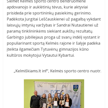
Šiemet Kelmės sporto centro bendruomenė
apdovanojo ir auklėtinių tėvus, kurie aktyviai
prisideda prie sportininkų pasiekimų gerinimo.
Padėkota Jurgitai Leščauskienei už pagalbą vykdant
laisvųjų imtynių varžybas ir Sandrai Nutautienei už
paramą tinklininkėms siekiant aukštų rezultatų.
Garbingo jubiliejaus proga už svarų indėlį vystant ir
populiarinant sportą Kelmės rajone ir šalyje padėka
įteikta ilgamečiam Tytuvėnų gimnazijos kūno
kultūros mokytojui Vytautui Kybartui.
„Kelmiškiams.lt inf“, Kelmės sporto centro nuotr.