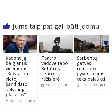
→
Jums taip pat gali būti įdomu
Kadenciją
Teatro
Serbentų
baigiantis
vadove tapo
gatvės
vicemeras:
Kultūros
remonto
„Keista, kai
centro
gyventojams
vietoj
režisierė
teks palaukti
kandidato
2023-11-20
0
2023-01-30
0
dalyvauja
plakatas“
2023-03-19
0