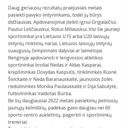
Daug geriausių rezultatų praėjusiais metais
pasiekti pavyko imtyninkams, todėl jų būrys
didžiausias. Apdovanojimai įteikti Ignui Grigalaičiui,
Pauliui Leščiauskui, Rokui Miliauskui. Visi šie jaunieji
sportininkai yra Lietuvos U15 arba U20 laisvųjų
imtynių rinktinių nariai, Lietuvos laisvųjų imtynių
suaugusių čempionato dalyviai ar laimėtojai.
Renginyje apdovanoti ir lengvosios atletikos
sportininkai broliai Nedas ir Aldas Kasparai,
krepšininkas Dovydas Kasputis, tinklininkės Rusnė
Šivickaitė ir Neda Baranauskaitė, jaunosios žolės
riedulininkės Monika Paulauskaitė ir Dija Sabutytė,
futbolininkas Vaidotas Burba.
Be šių daugiausiai 2022 metais pasiekimų pelniusių
jaunųjų kelmiškių, padėkas gavo daugiau nei 60
sporto centro auklėtinių, pagerbti ir sportininkų
treneriai.