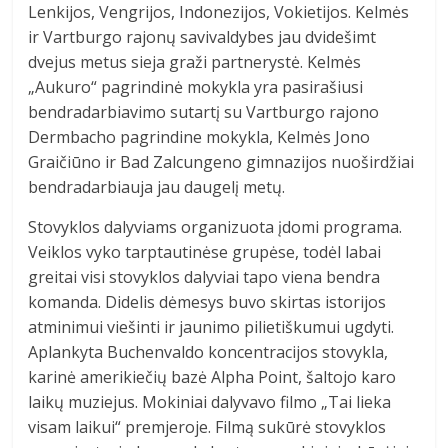
Lenkijos, Vengrijos, Indonezijos, Vokietijos. Kelmės
ir Vartburgo rajonų savivaldybes jau dvidešimt
dvejus metus sieja graži partnerystė. Kelmės
„Aukuro“ pagrindinė mokykla yra pasirašiusi
bendradarbiavimo sutartį su Vartburgo rajono
Dermbacho pagrindine mokykla, Kelmės Jono
Graičiūno ir Bad Zalcungeno gimnazijos nuoširdžiai
bendradarbiauja jau daugelį metų.
Stovyklos dalyviams organizuota įdomi programa.
Veiklos vyko tarptautinėse grupėse, todėl labai
greitai visi stovyklos dalyviai tapo viena bendra
komanda. Didelis dėmesys buvo skirtas istorijos
atminimui viešinti ir jaunimo pilietiškumui ugdyti.
Aplankyta Buchenvaldo koncentracijos stovykla,
karinė amerikiečių bazė Alpha Point, šaltojo karo
laikų muziejus. Mokiniai dalyvavo filmo „Tai lieka
visam laikui“ premjeroje. Filmą sukūrė stovyklos