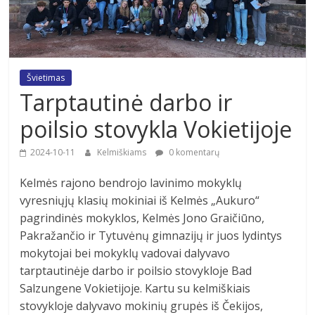
Švietimas
Tarptautinė darbo ir
poilsio stovykla Vokietijoje
2024-10-11
Kelmiškiams
0 komentarų
Kelmės rajono bendrojo lavinimo mokyklų
vyresniųjų klasių mokiniai iš Kelmės „Aukuro“
pagrindinės mokyklos, Kelmės Jono Graičiūno,
Pakražančio ir Tytuvėnų gimnazijų ir juos lydintys
mokytojai bei mokyklų vadovai dalyvavo
tarptautinėje darbo ir poilsio stovykloje Bad
Salzungene Vokietijoje. Kartu su kelmiškiais
stovykloje dalyvavo mokinių grupės iš Čekijos,