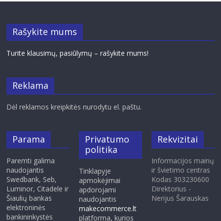
Rašykite mums
Turite klausimų, pasiūlymų – rašykite mums!
Reklama
Dėl reklamos kreipkitės nurodytu el. paštu.
Parama
Privatumo
Rekvizitai
politika
Paremti galima
Informacijos mainų
naudojantis
ir švietimo centras
Tinklapyje
Swedbank, Seb,
Kodas 303230600
apmokėjimai
Luminor, Citadele ir
Direktorius -
apdorojami
Šiaulių bankas
Nerijus Šarauskas
naudojantis
elektroninės
makecommerce.lt
bankininkystės
platforma, kurios