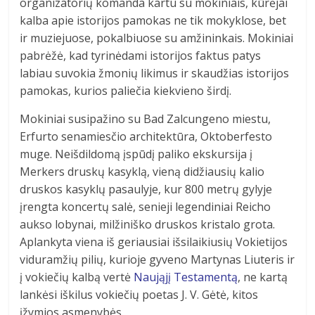
organizatorių komanda kartu su mokiniais, kūrėjai
kalba apie istorijos pamokas ne tik mokyklose, bet
ir muziejuose, pokalbiuose su amžininkais. Mokiniai
pabrėžė, kad tyrinėdami istorijos faktus patys
labiau suvokia žmonių likimus ir skaudžias istorijos
pamokas, kurios paliečia kiekvieno širdį.
Mokiniai susipažino su Bad Zalcungeno miestu,
Erfurto senamiesčio architektūra, Oktoberfesto
muge. Neišdildomą įspūdį paliko ekskursija į
Merkers druskų kasyklą, vieną didžiausių kalio
druskos kasyklų pasaulyje, kur 800 metrų gylyje
įrengta koncertų salė, senieji legendiniai Reicho
aukso lobynai, milžiniško druskos kristalo grota.
Aplankyta viena iš geriausiai išsilaikiusių Vokietijos
viduramžių pilių, kurioje gyveno Martynas Liuteris ir
į vokiečių kalbą vertė
Naująjį Testamentą
, ne kartą
lankėsi iškilus vokiečių poetas J. V. Gėtė, kitos
įžymios asmenybės.