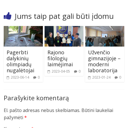
Jums taip pat gali būti įdomu
Pagerbti
Rajono
Užvenčio
dalykinių
filologių
gimnazijoje –
olimpiadų
laimėjimai
moderni
nugalėtojai
laboratorija
2023-04-05
0
2023-06-14
0
2023-01-24
0
Parašykite komentarą
El. pašto adresas nebus skelbiamas.
Būtini laukeliai
pažymėti
*