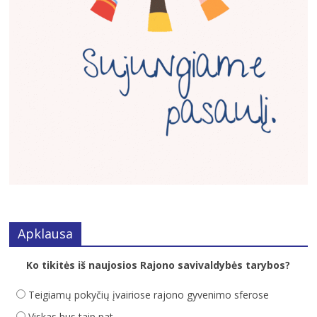
Apklausa
Ko tikitės iš naujosios Rajono savivaldybės tarybos?
Teigiamų pokyčių įvairiose rajono gyvenimo sferose
Viskas bus taip pat