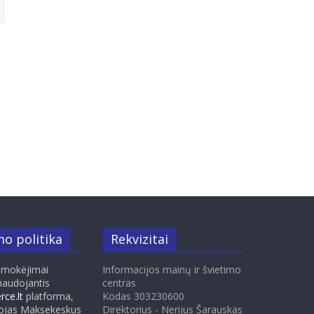
o politika
Rekvizitai
pmokėjimai
Informacijos mainų ir švietimo
naudojantis
centras
ce.lt
platforma,
Kodas 303230600
tojas Maksekeskus
Direktorius - Nerijus Šarauskas