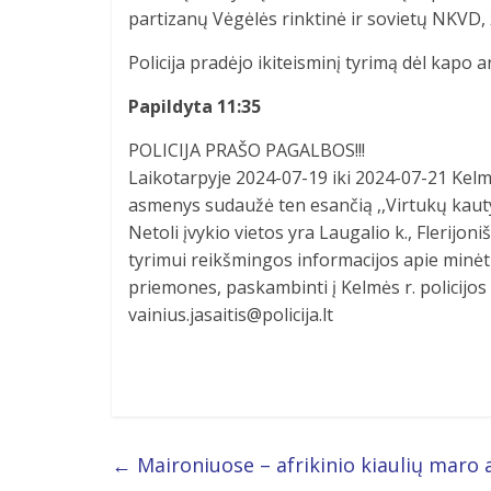
partizanų Vėgėlės rinktinė ir sovietų NKVD,
Policija pradėjo ikiteisminį tyrimą dėl kapo 
Papildyta 11:35
POLICIJA PRAŠO PAGALBOS!!!
Laikotarpyje 2024-07-19 iki 2024-07-21 Kelmės
asmenys sudaužė ten esančią ,,Virtukų kaut
Netoli įvykio vietos yra Laugalio k., Flerijoni
tyrimui reikšmingos informacijos apie minėt
priemones, paskambinti į Kelmės r. policijos 
vainius.jasaitis@policija.lt
←
Maironiuose – afrikinio kiaulių maro a