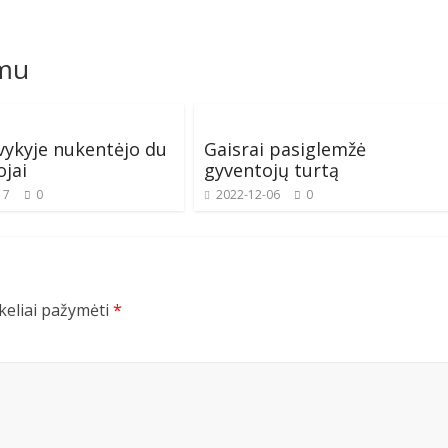
omu
vykyje nukentėjo du
Gaisrai pasiglemžė
ojai
gyventojų turtą
17
0
2022-12-06
0
ukeliai pažymėti
*