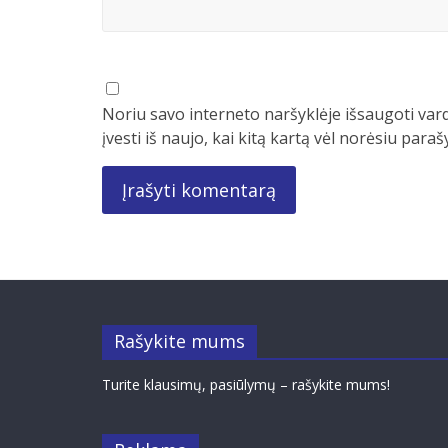
Noriu savo interneto naršyklėje išsaugoti vard
įvesti iš naujo, kai kitą kartą vėl norėsiu para
Rašykite mums
Turite klausimų, pasiūlymų – rašykite mums!