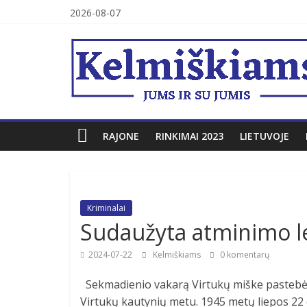
Skip
2026-08-07
to
Kelmiškiams
content
RAJONE
RINKIMAI 2023
LIETUVOJE
Kriminalai
Sudaužyta atminimo le
2024-07-22
Kelmiškiams
0 komentarų
Sekmadienio vakarą Virtukų miške pastebė
Virtukų kautynių metu. 1945 metų liepos 22