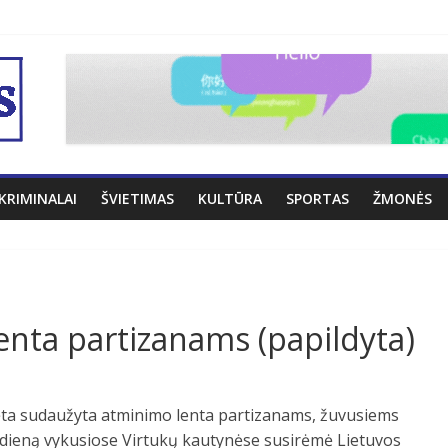
KRIMINALAI
ŠVIETIMAS
KULTŪRA
SPORTAS
ŽMONĖS
nta partizanams (papildyta)
ta sudaužyta atminimo lenta partizanams, žuvusiems
 dieną vykusiose Virtukų kautynėse susirėmė Lietuvos