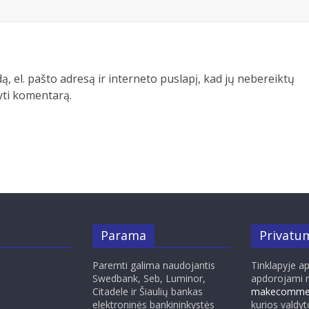
ą, el. pašto adresą ir interneto puslapį, kad jų nebereiktų
šyti komentarą.
Parama
Privatum
Paremti galima naudojantis
Tinklapyje a
Swedbank, Seb, Luminor,
apdorojami 
Citadele ir Šiaulių bankas
makecommer
elektroninės bankininkystės
kurios valdy