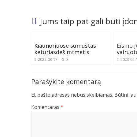
Jums taip pat gali būti įd
Kiaunoriuose sumuštas
Eismo į
keturiasdešimtmetis
vairuot
2025-03-17
0
2023-05-
Parašykite komentarą
El. pašto adresas nebus skelbiamas.
Būtini la
Komentaras
*