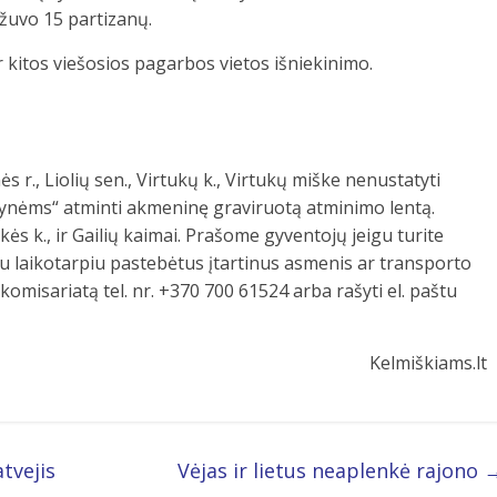
 žuvo 15 partizanų.
ar kitos viešosios pagarbos vietos išniekinimo.
 r., Liolių sen., Virtukų k., Virtukų miške nenustatyti
ynėms“ atminti akmeninę graviruotą atminimo lentą.
škės k., ir Gailių kaimai. Prašome gyventojų jeigu turite
u laikotarpiu pastebėtus įtartinus asmenis ar transporto
komisariatą tel. nr. +370 700 61524 arba rašyti el. paštu
Kelmiškiams.lt
tvejis
Vėjas ir lietus neaplenkė rajono