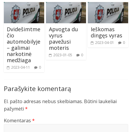
Dvidešimtme
Apvogta du
Ieškomas
čio
vyrus
dingęs vyras
automobilyje
pavežusi
2023-04-01
0
– galimai
moteris
narkotinė
2023-01-05
0
medžiaga
2023-04-11
0
Parašykite komentarą
El. pašto adresas nebus skelbiamas.
Būtini laukeliai
pažymėti
*
Komentaras
*