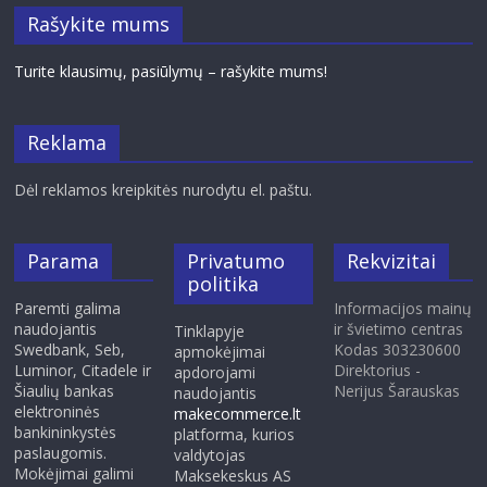
Rašykite mums
Turite klausimų, pasiūlymų – rašykite mums!
Reklama
Dėl reklamos kreipkitės nurodytu el. paštu.
Parama
Privatumo
Rekvizitai
politika
Paremti galima
Informacijos mainų
naudojantis
ir švietimo centras
Tinklapyje
Swedbank, Seb,
Kodas 303230600
apmokėjimai
Luminor, Citadele ir
Direktorius -
apdorojami
Šiaulių bankas
Nerijus Šarauskas
naudojantis
elektroninės
makecommerce.lt
bankininkystės
platforma, kurios
paslaugomis.
valdytojas
Mokėjimai galimi
Maksekeskus AS