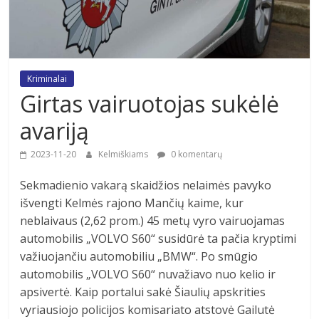
Kriminalai
Girtas vairuotojas sukėlė
avariją
2023-11-20
Kelmiškiams
0 komentarų
Sekmadienio vakarą skaidžios nelaimės pavyko
išvengti Kelmės rajono Mančių kaime, kur
neblaivaus (2,62 prom.) 45 metų vyro vairuojamas
automobilis „VOLVO S60“ susidūrė ta pačia kryptimi
važiuojančiu automobiliu „BMW“. Po smūgio
automobilis „VOLVO S60“ nuvažiavo nuo kelio ir
apsivertė. Kaip portalui sakė Šiaulių apskrities
vyriausiojo policijos komisariato atstovė Gailutė