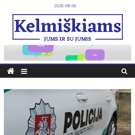
Skip
2026-08-06
to
content
Kelmiškiams