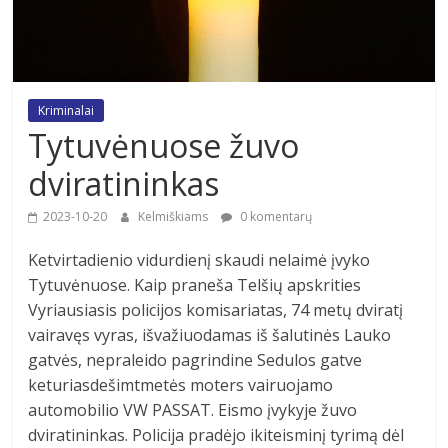
Kriminalai
Tytuvėnuose žuvo
dviratininkas
2023-10-20
Kelmiškiams
0 komentarų
Ketvirtadienio vidurdienį skaudi nelaimė įvyko
Tytuvėnuose. Kaip praneša Telšių apskrities
Vyriausiasis policijos komisariatas, 74 metų dviratį
vairavęs vyras, išvažiuodamas iš šalutinės Lauko
gatvės, nepraleido pagrindine Sedulos gatve
keturiasdešimtmetės moters vairuojamo
automobilio VW PASSAT. Eismo įvykyje žuvo
dviratininkas. Policija pradėjo ikiteisminį tyrimą dėl