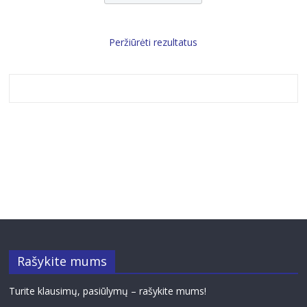
Peržiūrėti rezultatus
Rašykite mums
Turite klausimų, pasiūlymų – rašykite mums!