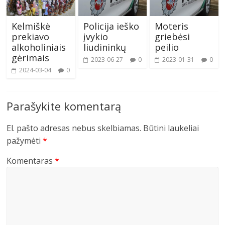
Kelmiškė
Policija ieško
Moteris
prekiavo
įvykio
griebėsi
alkoholiniais
liudininkų
peilio
gėrimais
2023-06-27
0
2023-01-31
0
2024-03-04
0
Parašykite komentarą
El. pašto adresas nebus skelbiamas.
Būtini laukeliai
pažymėti
*
Komentaras
*