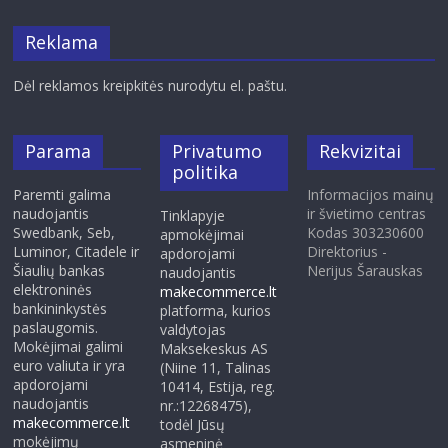
Reklama
Dėl reklamos kreipkitės nurodytu el. paštu.
Parama
Privatumo
Rekvizitai
politika
Paremti galima
Informacijos mainų
naudojantis
ir švietimo centras
Tinklapyje
Swedbank, Seb,
Kodas 303230600
apmokėjimai
Luminor, Citadele ir
Direktorius -
apdorojami
Šiaulių bankas
Nerijus Šarauskas
naudojantis
elektroninės
makecommerce.lt
bankininkystės
platforma, kurios
paslaugomis.
valdytojas
Mokėjimai galimi
Maksekeskus AS
euro valiuta ir yra
(Niine 11, Talinas
apdorojami
10414, Estija, reg.
naudojantis
nr.:12268475),
makecommerce.lt
todėl Jūsų
mokėjimų
asmeninė