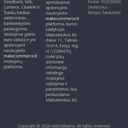
Swedbank, Seb,
Kodas 303230600
apmokėjimai
Luminor, Citadele ir
Direktorius -
apdorojami
Šiaulių bankas
Nerijus Šarauskas
naudojantis
elektroninės
makecommerce.lt
bankininkystės
platforma, kurios
paslaugomis.
valdytojas
Mokėjimai galimi
Maksekeskus AS
euro valiuta ir yra
(Niine 11, Talinas
apdorojami
10414, Estija, reg.
naudojantis
nr.:12268475),
makecommerce.lt
todėl Jūsų
mokėjimų
asmeninė
platforma.
informacija,
reikalinga
mokėjimo
įvykdymui ir
patvirtinimui, bus
perduodama
Maksekeskus AS.
Copyright © 2026
Kelmiškiams
. All rights reserved.