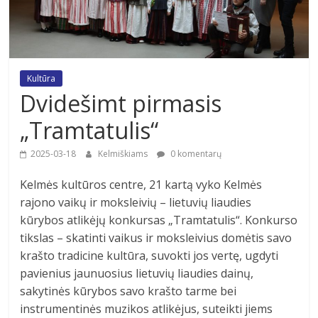
Kultūra
Dvidešimt pirmasis
„Tramtatulis“
2025-03-18
Kelmiškiams
0 komentarų
Kelmės kultūros centre, 21 kartą vyko Kelmės
rajono vaikų ir moksleivių – lietuvių liaudies
kūrybos atlikėjų konkursas „Tramtatulis“. Konkurso
tikslas – skatinti vaikus ir moksleivius domėtis savo
krašto tradicine kultūra, suvokti jos vertę, ugdyti
pavienius jaunuosius lietuvių liaudies dainų,
sakytinės kūrybos savo krašto tarme bei
instrumentinės muzikos atlikėjus, suteikti jiems