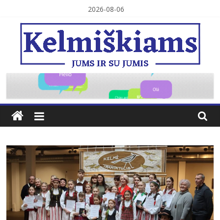
Skip
2026-08-06
to
content
Kelmiškiams