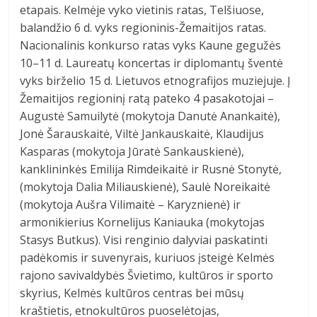
etapais. Kelmėje vyko vietinis ratas, Telšiuose,
balandžio 6 d. vyks regioninis-Žemaitijos ratas.
Nacionalinis konkurso ratas vyks Kaune gegužės
10–11 d. Laureatų koncertas ir diplomantų šventė
vyks birželio 15 d. Lietuvos etnografijos muziejuje. Į
Žemaitijos regioninį ratą pateko 4 pasakotojai –
Augustė Samuilytė (mokytoja Danutė Anankaitė),
Jonė Šarauskaitė, Viltė Jankauskaitė, Klaudijus
Kasparas (mokytoja Jūratė Sankauskienė),
kanklininkės Emilija Rimdeikaitė ir Rusnė Stonytė,
(mokytoja Dalia Miliauskienė), Saulė Noreikaitė
(mokytoja Aušra Vilimaitė – Karyznienė) ir
armonikierius Kornelijus Kaniauka (mokytojas
Stasys Butkus). Visi renginio dalyviai paskatinti
padėkomis ir suvenyrais, kuriuos įsteigė Kelmės
rajono savivaldybės Švietimo, kultūros ir sporto
skyrius, Kelmės kultūros centras bei mūsų
kraštietis, etnokultūros puoselėtojas,