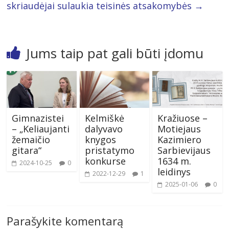
skriaudėjai sulaukia teisinės atsakomybės
→
Jums taip pat gali būti įdomu
Gimnazistei
Kelmiškė
Kražiuose –
– „Keliaujanti
dalyvavo
Motiejaus
žemaičio
knygos
Kazimiero
gitara“
pristatymo
Sarbievijaus
konkurse
1634 m.
2024-10-25
0
leidinys
2022-12-29
1
2025-01-06
0
Parašykite komentarą