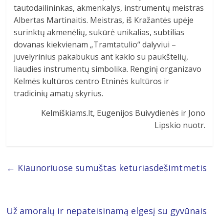
tautodailininkas, akmenkalys, instrumentų meistras
Albertas Martinaitis. Meistras, iš Kražantės upėje
surinktų akmenėlių, sukūrė unikalias, subtilias
dovanas kiekvienam „Tramtatulio“ dalyviui –
juvelyrinius pakabukus ant kaklo su paukštelių,
liaudies instrumentų simbolika. Renginį organizavo
Kelmės kultūros centro Etninės kultūros ir
tradicinių amatų skyrius.
Kelmiškiams.lt, Eugenijos Buivydienės ir Jono
Lipskio nuotr.
←
Kiaunoriuose sumuštas keturiasdešimtmetis
Už amoralų ir nepateisinamą elgesį su gyvūnais