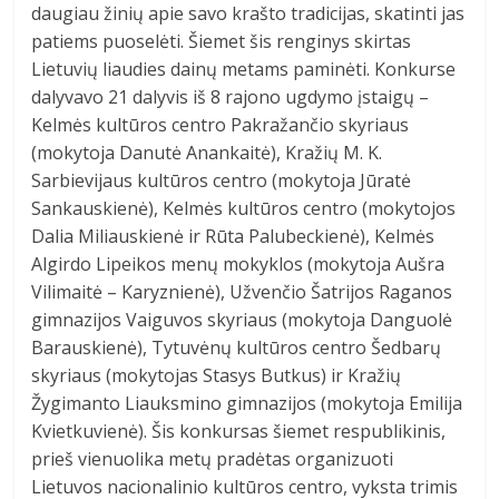
daugiau žinių apie savo krašto tradicijas, skatinti jas
patiems puoselėti. Šiemet šis renginys skirtas
Lietuvių liaudies dainų metams paminėti. Konkurse
dalyvavo 21 dalyvis iš 8 rajono ugdymo įstaigų –
Kelmės kultūros centro Pakražančio skyriaus
(mokytoja Danutė Anankaitė), Kražių M. K.
Sarbievijaus kultūros centro (mokytoja Jūratė
Sankauskienė), Kelmės kultūros centro (mokytojos
Dalia Miliauskienė ir Rūta Palubeckienė), Kelmės
Algirdo Lipeikos menų mokyklos (mokytoja Aušra
Vilimaitė – Karyznienė), Užvenčio Šatrijos Raganos
gimnazijos Vaiguvos skyriaus (mokytoja Danguolė
Barauskienė), Tytuvėnų kultūros centro Šedbarų
skyriaus (mokytojas Stasys Butkus) ir Kražių
Žygimanto Liauksmino gimnazijos (mokytoja Emilija
Kvietkuvienė). Šis konkursas šiemet respublikinis,
prieš vienuolika metų pradėtas organizuoti
Lietuvos nacionalinio kultūros centro, vyksta trimis