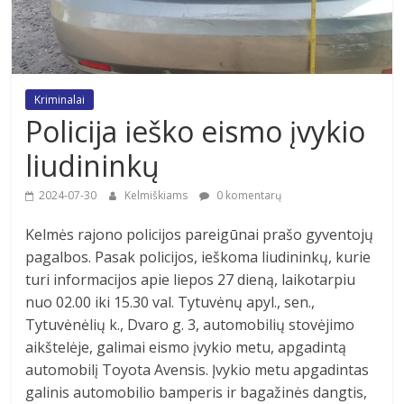
Kriminalai
Policija ieško eismo įvykio
liudininkų
2024-07-30
Kelmiškiams
0 komentarų
Kelmės rajono policijos pareigūnai prašo gyventojų
pagalbos. Pasak policijos, ieškoma liudininkų, kurie
turi informacijos apie liepos 27 dieną, laikotarpiu
nuo 02.00 iki 15.30 val. Tytuvėnų apyl., sen.,
Tytuvėnėlių k., Dvaro g. 3, automobilių stovėjimo
aikštelėje, galimai eismo įvykio metu, apgadintą
automobilį Toyota Avensis. Įvykio metu apgadintas
galinis automobilio bamperis ir bagažinės dangtis,