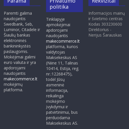
Parama
Privatumo
Rekvizitai
politika
Paremti galima
Informacijos mainų
naudojantis
ir švietimo centras
Tinklapyje
Swedbank, Seb,
Kodas 303230600
apmokėjimai
Luminor, Citadele ir
Direktorius -
apdorojami
Šiaulių bankas
Nerijus Šarauskas
naudojantis
elektroninės
makecommerce.lt
bankininkystės
platforma, kurios
paslaugomis.
valdytojas
Mokėjimai galimi
Maksekeskus AS
euro valiuta ir yra
(Niine 11, Talinas
apdorojami
10414, Estija, reg.
naudojantis
nr.:12268475),
makecommerce.lt
todėl Jūsų
mokėjimų
asmeninė
platforma.
informacija,
reikalinga
mokėjimo
įvykdymui ir
patvirtinimui, bus
perduodama
Maksekeskus AS.