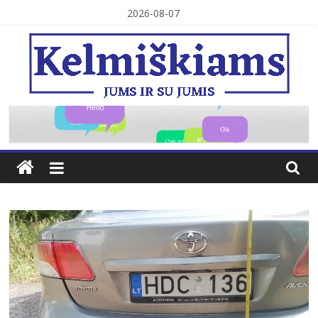
Skip
2026-08-07
to
content
Kelmiškiams