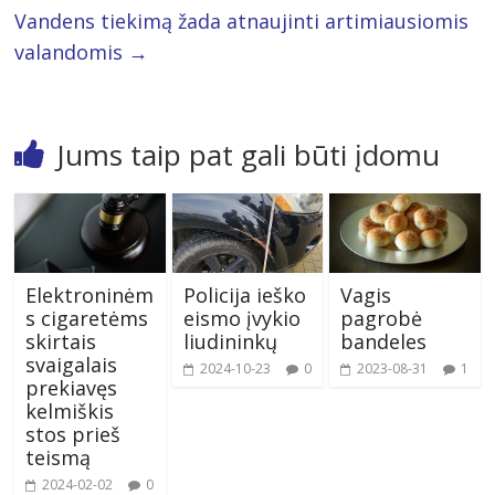
Vandens tiekimą žada atnaujinti artimiausiomis
valandomis
→
Jums taip pat gali būti įdomu
Elektroninėm
Policija ieško
Vagis
s cigaretėms
eismo įvykio
pagrobė
skirtais
liudininkų
bandeles
svaigalais
2024-10-23
0
2023-08-31
1
prekiavęs
kelmiškis
stos prieš
teismą
2024-02-02
0