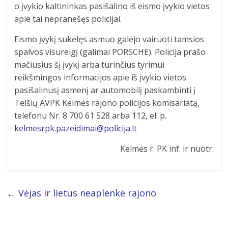
o įvykio kaltininkas pasišalino iš eismo įvykio vietos
apie tai nepranešęs policijai.
Eismo įvykį sukėlęs asmuo galėjo vairuoti tamsios
spalvos visureigį (galimai PORSCHE). Policija prašo
mačiusius šį įvykį arba turinčius tyrimui
reikšmingos informacijos apie iš įvykio vietos
pasišalinusį asmenį ar automobilį paskambinti į
Telšių AVPK Kelmės rajono policijos komisariatą,
telefonu Nr. 8 700 61 528 arba 112, el. p.
kelmesrpk.pazeidimai@policija.lt
Kelmės r. PK inf. ir nuotr.
←
Vėjas ir lietus neaplenkė rajono